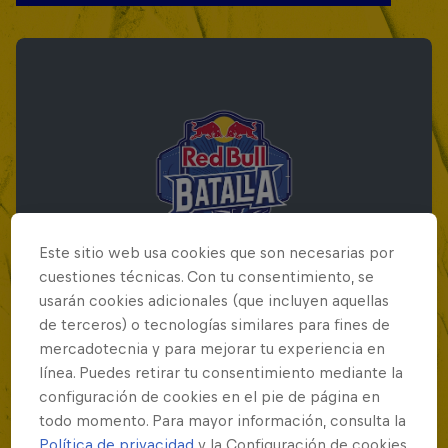
Este sitio web usa cookies que son necesarias por
cuestiones técnicas. Con tu consentimiento, se
usarán cookies adicionales (que incluyen aquellas
de terceros) o tecnologías similares para fines de
mercadotecnia y para mejorar tu experiencia en
Red Bull Batalla Final Torneo de Plazas
línea. Puedes retirar tu consentimiento mediante la
2026
configuración de cookies en el pie de página en
19 Septiembre 2026
todo momento. Para mayor información, consulta la
Política de privacidad
y la Configuración de cookies