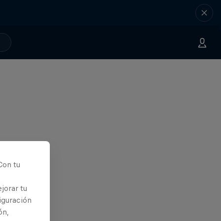
Con tu
jorar tu
iguración
ón,