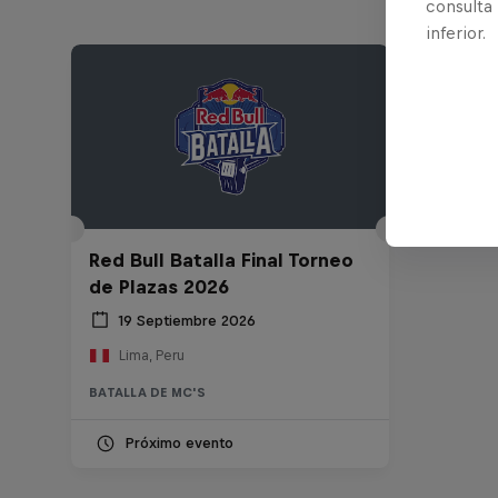
consulta
inferior.
Red Bull Batalla Final Torneo
de Plazas 2026
19 Septiembre 2026
Lima, Peru
BATALLA DE MC'S
Próximo evento