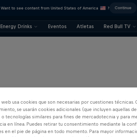
Continue
Want to see content from United States of America
?
Energy Drinks
Eventos
Atletas
Red Bull TV
o web usa cookies que son necesarias por cuestiones técnicas. 
iento, se usarán cookies adicionales (que incluyen aquellas de
 o tecnologías similares para fines de mercadotecnia y para me
ia en línea. Puedes retirar tu consentimiento mediante la conf
es en el pie de página en todo momento. Para mayor informaci