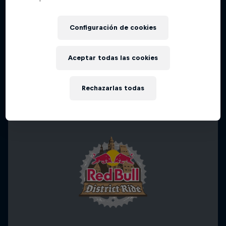
EMIL – Every Mystery I've Lived:
Configuración de cookies
The Next Chapter
Trabajando duro para recuperar el título.
Aceptar todas las cookies
MTB
Rechazarlas todas