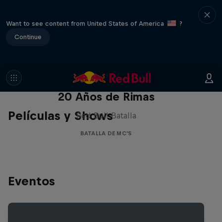
Want to see content from United States of America
?
Continue
Red Bull Batalla Nueva Historia:
20 Años de Rimas
Películas y Shows
Red Bull Batalla
BATALLA DE MC'S
Eventos