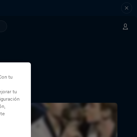
r
Con tu
 equipo
jorar tu
iguración
ón,
rte