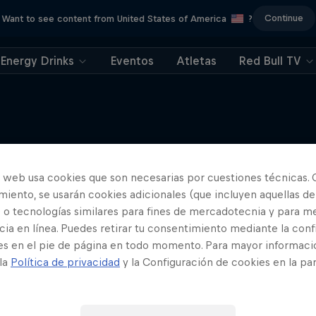
Continue
Want to see content from United States of America
?
Energy Drinks
Eventos
Atletas
Red Bull TV
T1 Rose Togethe
Más contenidos similares
o web usa cookies que son necesarias por cuestiones técnicas. 
iento, se usarán cookies adicionales (que incluyen aquellas de
El emotivo regreso del mejor
coreano de esports
 o tecnologías similares para fines de mercadotecnia y para me
ia en línea. Puedes retirar tu consentimiento mediante la conf
ESPORTS
es en el pie de página en todo momento. Para mayor informaci
 la
Política de privacidad
y la Configuración de cookies en la pa