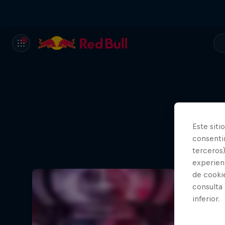
Este siti
consentim
terceros)
experienc
de cooki
consulta
inferior.