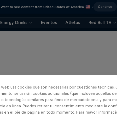
Continue
Want to see content from United States of America
?
Energy Drinks
Eventos
Atletas
Red Bull TV
o web usa cookies que son necesarias por cuestiones técnicas. 
iento, se usarán cookies adicionales (que incluyen aquellas de
 o tecnologías similares para fines de mercadotecnia y para me
ia en línea. Puedes retirar tu consentimiento mediante la conf
es en el pie de página en todo momento. Para mayor informaci