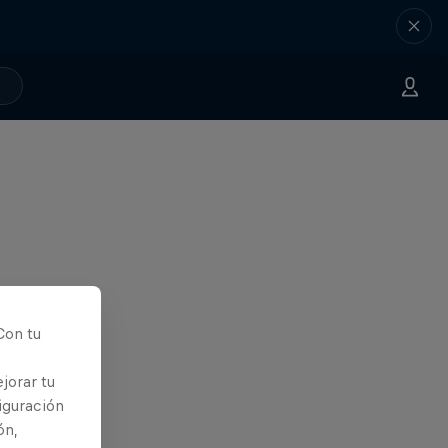
Con tu
jorar tu
iguración
ón,