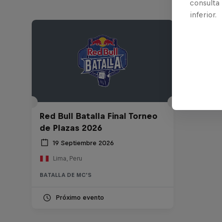
consulta
inferior.
Red Bull Batalla Final Torneo
de Plazas 2026
19 Septiembre 2026
Lima, Peru
BATALLA DE MC'S
Próximo evento