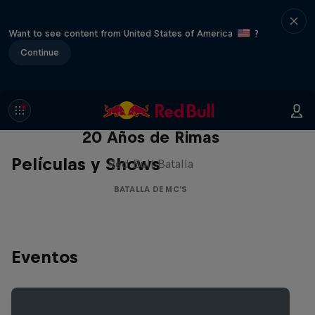
Want to see content from United States of America
?
Continue
Red Bull Batalla Nueva Historia:
20 Años de Rimas
Películas y Shows
Red Bull Batalla
BATALLA DE MC'S
Eventos