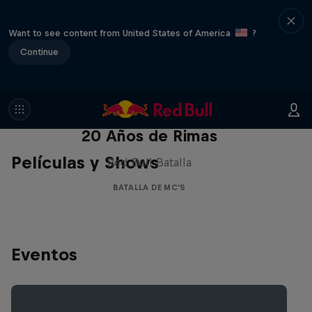
Want to see content from United States of America
?
Continue
Red Bull Batalla Nueva Historia:
20 Años de Rimas
Películas y Shows
Red Bull Batalla
BATALLA DE MC'S
Eventos