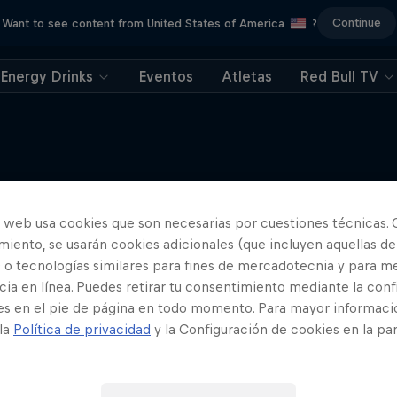
Continue
Want to see content from United States of America
?
Energy Drinks
Eventos
Atletas
Red Bull TV
Road to MotoGP™
Más contenidos similares
o web usa cookies que son necesarias por cuestiones técnicas. 
iento, se usarán cookies adicionales (que incluyen aquellas de
que hace falta para convertirse
 piloto de élite en MotoGP™.
 o tecnologías similares para fines de mercadotecnia y para me
ia en línea. Puedes retirar tu consentimiento mediante la conf
MOTOGP
es en el pie de página en todo momento. Para mayor informaci
 la
Política de privacidad
y la Configuración de cookies en la pa