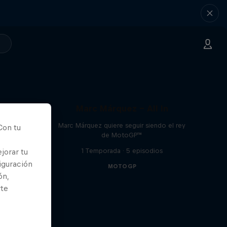
Marc Márquez – All In
Marc Márquez quiere seguir siendo el rey
Con tu
de MotoGP™
1 Temporada · 5 episodios
jorar tu
iguración
MOTOGP
ón,
rte