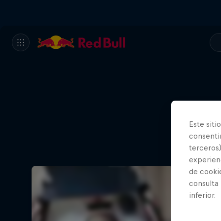
Este siti
consentim
Mira lo 
en un
terceros)
experienc
de cooki
consulta
inferior.