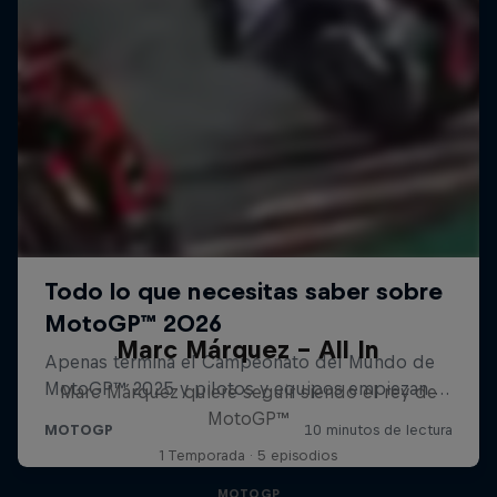
Marc Márquez – All In
Marc Márquez quiere seguir siendo el rey de
MotoGP™
1 Temporada · 5 episodios
MOTOGP