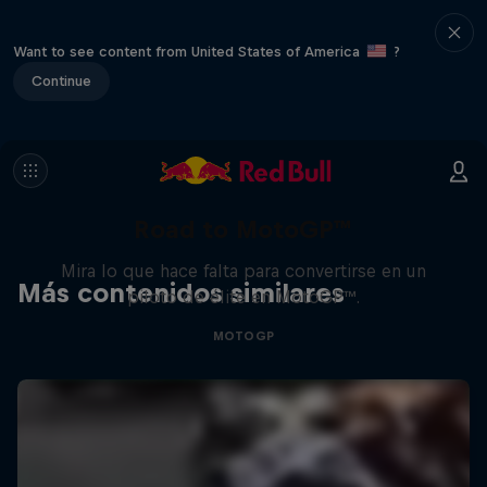
Want to see content from United States of America
?
Continue
Road to MotoGP™
Mira lo que hace falta para convertirse en un
Más contenidos similares
piloto de élite en MotoGP™.
MOTOGP