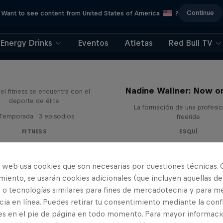
Continue
Want to see content from United States of America
?
Energy Drinks
Eventos
Atletas
Red Bull TV
Sascha Huber vs
Nadine Wallner: Now o
el fitness se encuentra con el
deporte de élite
La formación de una profesio
 Temporada · 3 episodios
freeride
FITNESS
ESQUÍ
o web usa cookies que son necesarias por cuestiones técnicas. 
iento, se usarán cookies adicionales (que incluyen aquellas de
 o tecnologías similares para fines de mercadotecnia y para me
ia en línea. Puedes retirar tu consentimiento mediante la conf
es en el pie de página en todo momento. Para mayor informaci