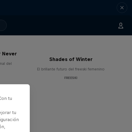
r Never
Shades of Winter
nal del
El brillante futuro del freeski femenino
FREESKI
Con tu
jorar tu
iguración
ón,