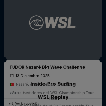
TUDOR Nazaré Big Wave Challenge
13 Diciembre 2025
Inside Pro Surfing
Nazaré, Areal, Portugal, Portugal
Entre bastidores del WSL Championship Tour
SURF
WSL Replay
2025
Ver la repetición
La última acción del WSL Championship Tour