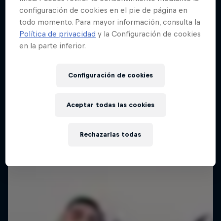
configuración de cookies en el pie de página en
todo momento. Para mayor información, consulta la
Red Bull Batalla Final Torneo de Plazas
Política de privacidad
y la Configuración de cookies
2026
en la parte inferior.
19 Septiembre 2026
Lima, Peru
Configuración de cookies
BATALLA DE MC'S
Aceptar todas las cookies
Próximo evento
Rechazarlas todas