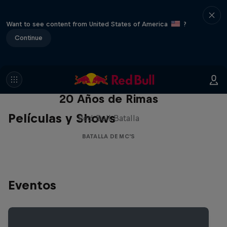
Want to see content from United States of America
?
Continue
Red Bull Batalla Nueva Historia:
20 Años de Rimas
Películas y Shows
Red Bull Batalla
BATALLA DE MC'S
Eventos