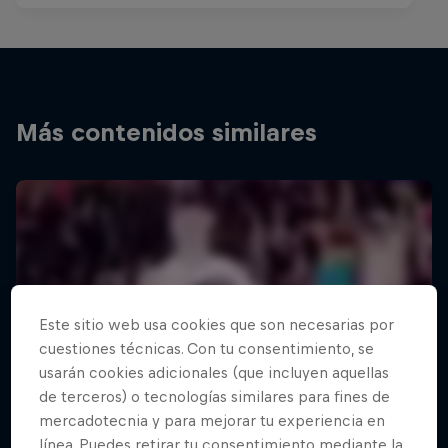
Más contenidos similares
Este sitio web usa cookies que son necesarias por
cuestiones técnicas. Con tu consentimiento, se
usarán cookies adicionales (que incluyen aquellas
de terceros) o tecnologías similares para fines de
mercadotecnia y para mejorar tu experiencia en
línea. Puedes retirar tu consentimiento mediante la