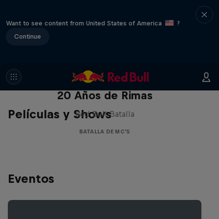
Want to see content from United States of America
?
Continue
Red Bull Batalla Nueva Historia:
20 Años de Rimas
Películas y Shows
Red Bull Batalla
BATALLA DE MC'S
Eventos