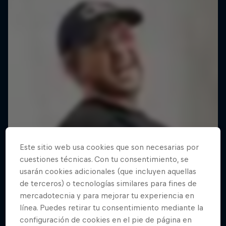
Este sitio web usa cookies que son necesarias por
cuestiones técnicas. Con tu consentimiento, se
usarán cookies adicionales (que incluyen aquellas
de terceros) o tecnologías similares para fines de
mercadotecnia y para mejorar tu experiencia en
línea. Puedes retirar tu consentimiento mediante la
configuración de cookies en el pie de página en