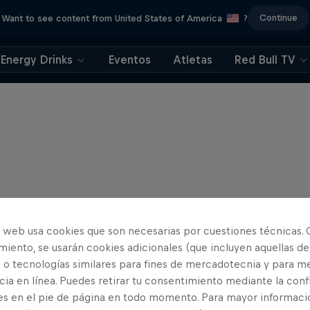
Continue
Want to see content from United States of America
?
Energy Drinks
Eventos
Atletas
Red Bull TV
o web usa cookies que son necesarias por cuestiones técnicas. 
iento, se usarán cookies adicionales (que incluyen aquellas de
 o tecnologías similares para fines de mercadotecnia y para me
ia en línea. Puedes retirar tu consentimiento mediante la conf
es en el pie de página en todo momento. Para mayor informaci