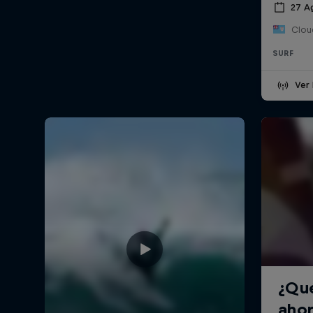
27 A
Cloud
SURF
Ver 