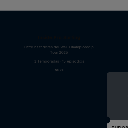
Inside Pro Surfing
Entre bastidores del WSL Championship
Tour 2025
2 Temporadas · 15 episodios
SURF
TUDOR