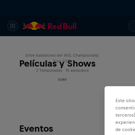
Inside Pro Surfing
Entre bastidores del WSL Championship
Películas y Shows
Tour 2025
2 Temporadas · 15 episodios
SURF
Este siti
consentim
terceros)
experienc
Eventos
de cooki