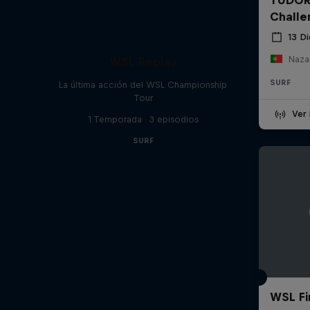
Challe
13 D
Nazar
WSL Replay
SURF
La última acción del WSL Championship
Tour
Ver 
1 Temporada · 3 episodios
SURF
WSL Fin