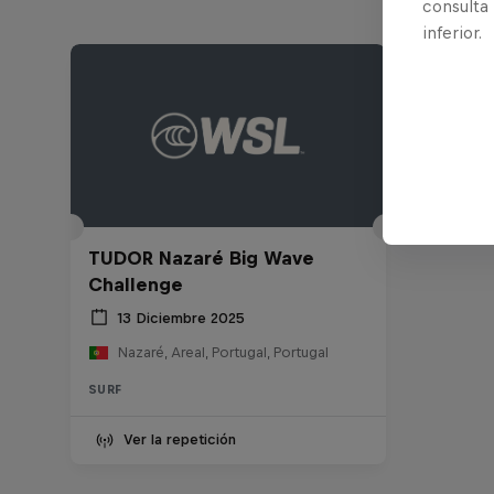
consulta
inferior.
TUDOR Nazaré Big Wave
Challenge
13 Diciembre 2025
Nazaré, Areal, Portugal, Portugal
SURF
Ver la repetición