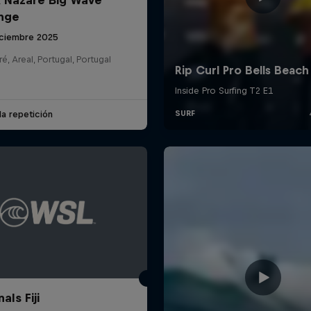
nge
iciembre 2025
é, Areal, Portugal, Portugal
la repetición
als Fiji