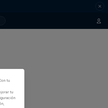
Con tu
jorar tu
iguración
ón,