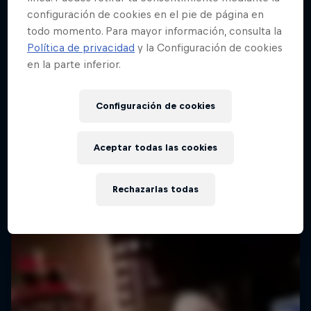
configuración de cookies en el pie de página en
todo momento. Para mayor información, consulta la
Red Bull Batalla Final Torneo de Plazas
Política de privacidad
y la Configuración de cookies
2026
en la parte inferior.
19 Septiembre 2026
Lima, Peru
Configuración de cookies
BATALLA DE MC'S
Aceptar todas las cookies
Próximo evento
Rechazarlas todas