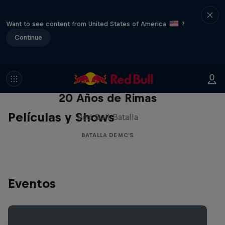
Want to see content from United States of America
?
Continue
Red Bull Batalla Nueva Historia:
20 Años de Rimas
Películas y Shows
Red Bull Batalla
BATALLA DE MC'S
Eventos