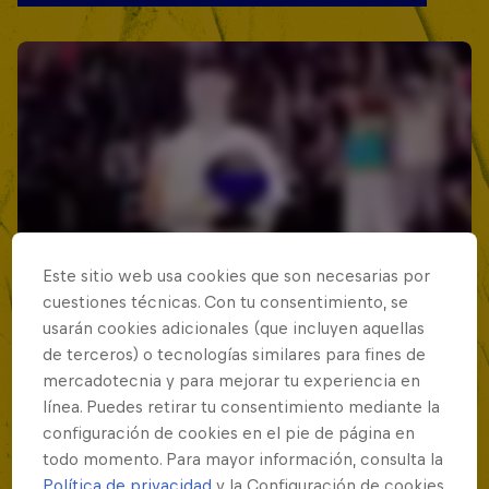
Este sitio web usa cookies que son necesarias por
cuestiones técnicas. Con tu consentimiento, se
usarán cookies adicionales (que incluyen aquellas
de terceros) o tecnologías similares para fines de
mercadotecnia y para mejorar tu experiencia en
línea. Puedes retirar tu consentimiento mediante la
configuración de cookies en el pie de página en
todo momento. Para mayor información, consulta la
Política de privacidad
y la Configuración de cookies