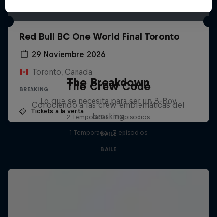
Red Bull BC One World Final Toronto
29 Noviembre 2026
Toronto, Canada
The Breakdown
The Crew Code
BREAKING
Lo que se necesita para ser un B-Boy
Conociendo a las crew emblemáticas del
Tickets a la venta
breaking
2 Temporadas · 11 episodios
1 Temporada · 7 episodios
BAILE
BAILE