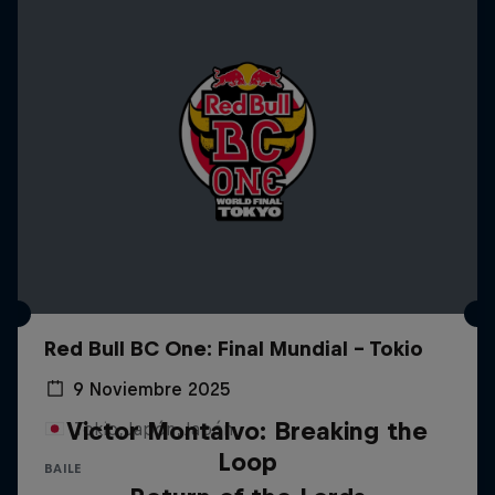
Red Bull BC One: Final Mundial - Tokio
9 Noviembre 2025
Victor Montalvo: Breaking the
Tokio, Japón, Japón
Loop
BAILE