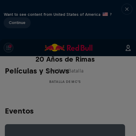
Want to see content from United States of America
?
Continue
Red Bull Batalla Nueva Historia:
20 Años de Rimas
Películas y Shows
Red Bull Batalla
BATALLA DE MC'S
Eventos