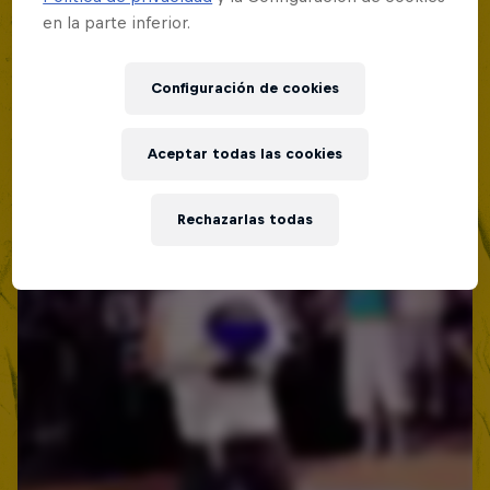
en la parte inferior.
Red Bull Batalla Nueva Historia:
20 Años de Rimas
Configuración de cookies
Red Bull Batalla
BATALLA DE MC'S
Aceptar todas las cookies
Rechazarlas todas