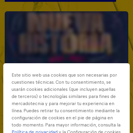
Este sitio web usa cookies que son necesarias por
cuestiones técnicas. Con tu consentimiento, se
usarán cookies adicionales (que incluyen aquellas
de terceros) o tecnologías similares para fines de
mercadotecnia y para mejorar tu experiencia en
línea. Puedes retirar tu consentimiento mediante la
configuración de cookies en el pie de página en
todo momento. Para mayor información, consulta la
Política de privacidad
y la Configuración de cookies