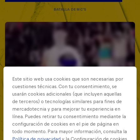
BATALLA DE MC'S
Este sitio web usa cookies que son necesarias por
cuestiones técnicas. Con tu consentimiento, se
usarán cookies adicionales (que incluyen aquellas
de terceros) o tecnologías similares para fines de
mercadotecnia y para mejorar tu experiencia en
línea. Puedes retirar tu consentimiento mediante la
configuración de cookies en el pie de página en
todo momento. Para mayor información, consulta la
Política de privacidad
y la Configuración de cookies