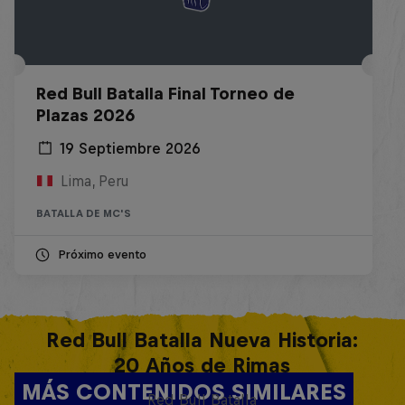
Red Bull Batalla Final Torneo de
Plazas 2026
19 Septiembre 2026
Lima, Peru
BATALLA DE MC'S
Próximo evento
Red Bull Batalla Nueva Historia:
20 Años de Rimas
MÁS CONTENIDOS SIMILARES
Red Bull Batalla