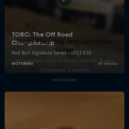
Flight Plan: The Jett Lawrence
Series
Jett Lawrence no es el típico jóven de 18 años
2 Temporadas · 4 episodios
MOTOCROSS