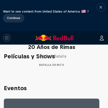
Want to see content from United States of America
?
Continue
Red Bull Batalla Nueva Historia:
20 Años de Rimas
Películas y Shows
Red Bull Batalla
BATALLA DE MC'S
Eventos