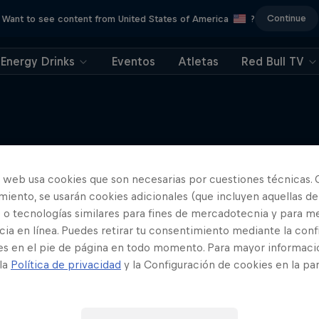
Continue
Want to see content from United States of America
?
Energy Drinks
Eventos
Atletas
Red Bull TV
Marc Márquez – All
Marc Márquez quiere seguir sien
Más contenidos similares
o web usa cookies que son necesarias por cuestiones técnicas. 
de MotoGP™
iento, se usarán cookies adicionales (que incluyen aquellas de
1 Temporada · 5 episodi
 o tecnologías similares para fines de mercadotecnia y para me
ia en línea. Puedes retirar tu consentimiento mediante la conf
MOTOGP
es en el pie de página en todo momento. Para mayor informaci
 la
Política de privacidad
y la Configuración de cookies en la pa