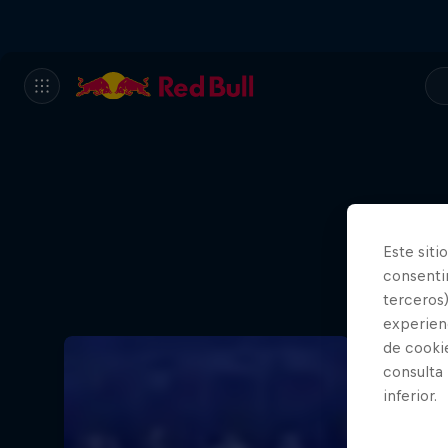
Este siti
consentim
terceros)
experienc
de cooki
consulta
inferior.