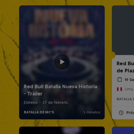
Red Bul
de Pla
19 S
Lima,
BATALLA 
Pró