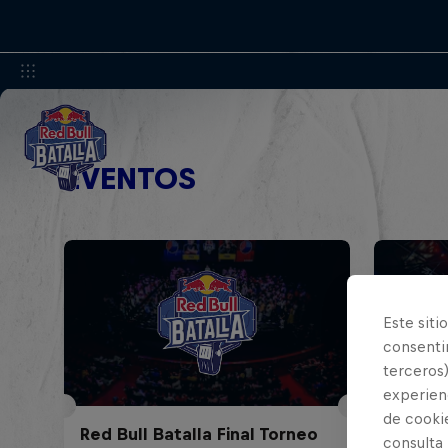
EVENTOS
Este siti
consentim
terceros)
experienc
de cooki
Red Bull Batalla Final Torneo
Red Bul
consulta