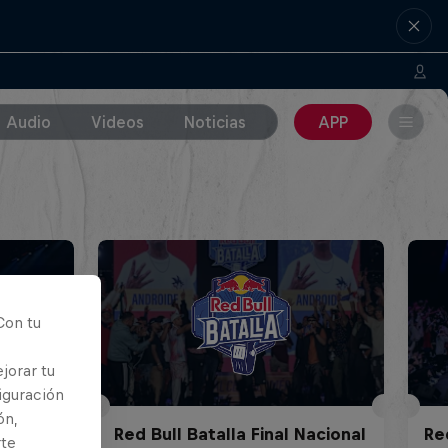
Audio
Videos
Noticias
APP
Con tu
jorar tu
iguración
ón,
acional
Red Bull Batalla Final Nacional
Re
rte