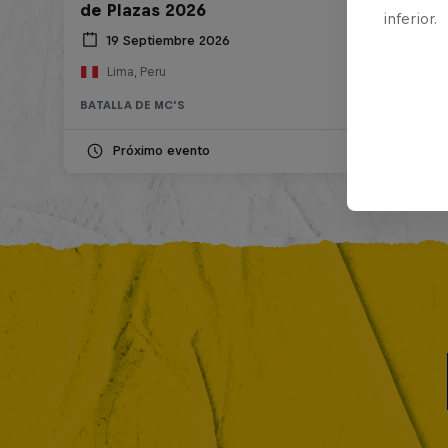
de Plazas 2026
Argent
inferior.
19 Septiembre 2026
2 Oc
Lima, Peru
Bueno
BATALLA DE MC'S
BATALLA 
Próximo evento
Tick