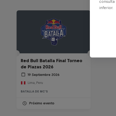
consulta
inferior.
Red Bull Batalla Final Torneo
de Plazas 2026
19 Septiembre 2026
Lima, Peru
BATALLA DE MC'S
Próximo evento