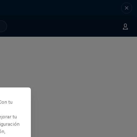
Con tu
jorar tu
iguración
ón,