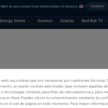
Continue
Want to see content from United States of America
?
Energy Drinks
Eventos
Atletas
Red Bull TV
o web usa cookies que son necesarias por cuestiones técnicas. 
iento, se usarán cookies adicionales (que incluyen aquellas de
 o tecnologías similares para fines de mercadotecnia y para me
ia en línea. Puedes retirar tu consentimiento mediante la conf
es en el pie de página en todo momento. Para mayor informaci