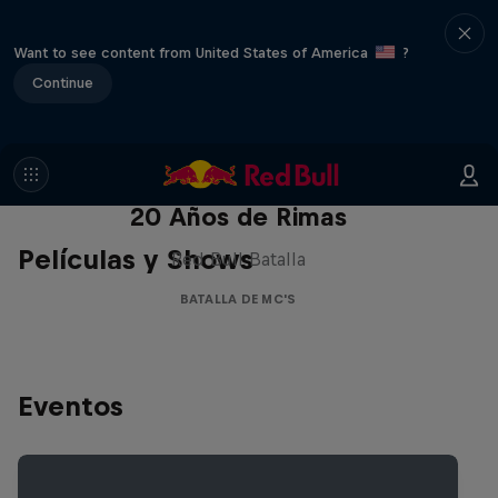
Want to see content from United States of America
?
Continue
Red Bull Batalla Nueva Historia:
20 Años de Rimas
Películas y Shows
Red Bull Batalla
BATALLA DE MC'S
Eventos