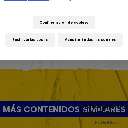
Configuración de cookies
Rechazarlas todas
Aceptar todas las cookies
Red Bull Batalla Nu
MÁS CONTENIDOS SIMILARES
Historia: 20 Años de 
Red Bull Batalla