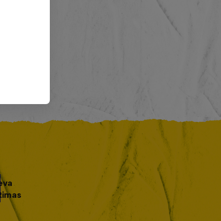
eva
Rimas