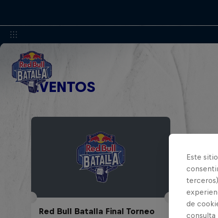
EVENTOS
Este siti
consentim
terceros)
experienc
de cooki
Red Bull Batalla Final Torneo
consulta