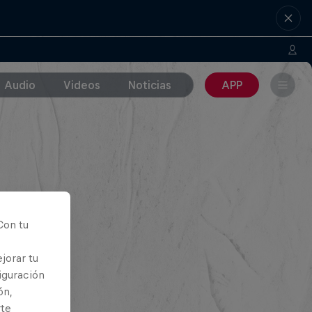
Audio
Videos
Noticias
APP
Con tu
jorar tu
iguración
ón,
rte