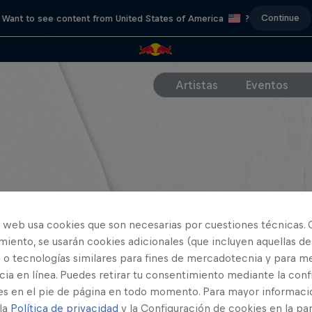
Continue
Want to see content from United States of America
?
Artistas
Eventos
o web usa cookies que son necesarias por cuestiones técnicas. 
iento, se usarán cookies adicionales (que incluyen aquellas de
 o tecnologías similares para fines de mercadotecnia y para me
ia en línea. Puedes retirar tu consentimiento mediante la conf
es en el pie de página en todo momento. Para mayor informaci
 la
Política de privacidad
y la Configuración de cookies en la pa