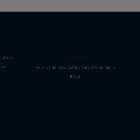
Desi Breaks
n B-Boy
ios
10 años del Red Bull BC One Cypher India
BAILE