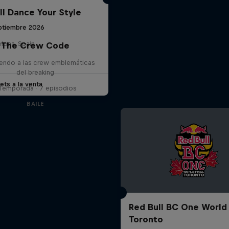
ll Dance Your Style
ptiembre 2026
lona, Spain
The Crew Code
endo a las crew emblemáticas
del breaking
ets a la venta
 Temporada · 7 episodios
BAILE
Red Bull BC One World 
Toronto