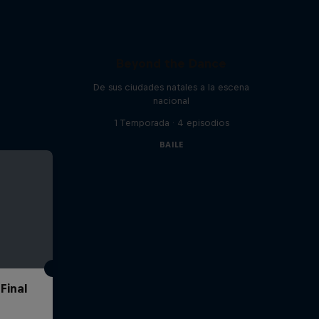
Beyond the Dance
De sus ciudades natales a la escena
nacional
1 Temporada · 4 episodios
BAILE
Final