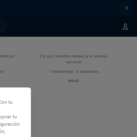
Beyond the Dance
máticas
De sus ciudades natales a la escena
nacional
os
1 Temporada · 4 episodios
BAILE
Con tu
jorar tu
iguración
ón,