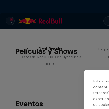
Desi Breaks
Películas y Shows
Lo que
2 
10 años del Red Bull BC One Cypher India
BAILE
Este siti
consentim
terceros)
experienc
Eventos
de cooki