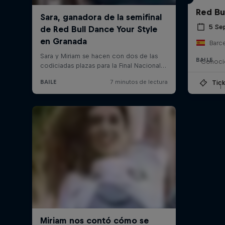
Red Bu
5 Se
Barce
BAILE
Conoci
Tick
1