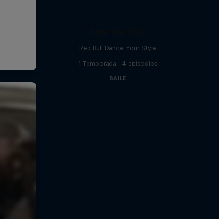
Take the Title
Red Bull Dance Your Style
1 Temporada · 4 episodios
BAILE