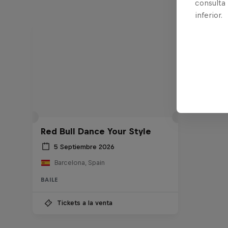
consulta
inferior.
Red Bull Dance Your Style
5 Septiembre 2026
Barcelona, Spain
BAILE
Tickets a la venta