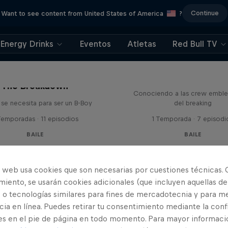
Continue
Want to see content from United States of America
?
Energy Drinks
Eventos
Atletas
Red Bull TV
The Crew Code
The Breakdown
Conociendo a las crew emble
 se necesita para ser un B-Boy
del breaking
Temporadas · 11 episodios
1 Temporada · 7 episodi
BAILE
BAILE
o web usa cookies que son necesarias por cuestiones técnicas. 
iento, se usarán cookies adicionales (que incluyen aquellas de
 o tecnologías similares para fines de mercadotecnia y para me
ia en línea. Puedes retirar tu consentimiento mediante la conf
es en el pie de página en todo momento. Para mayor informaci