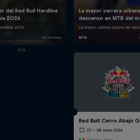
earch for Milliseconds:
ackson Goldstone
 la caza del campeonato
MTB
Red Bull Cerro Abajo 
27 – 28 Junio 2026
Genova, Italia