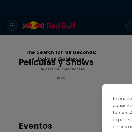
The Search for Milliseconds:
Jackson Goldstone
Películas y Shows
A la caza del campeonato
MTB
Este siti
consentim
terceros)
experienc
Eventos
de cooki