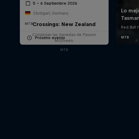
5 – 6 Septiembre 2026
Stuttgart, Germany
The S
Crossings: New Zealand
MTB
J
Continúan las travesías de Payson
Próximo evento
McElveen.
A
MTB