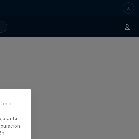
Con tu
jorar tu
iguración
ón,