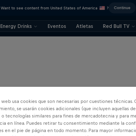
Continue
Want to see content from United States of America
?
Energy Drinks
Eventos
Atletas
Red Bull TV
o web usa cookies que son necesarias por cuestiones técnicas. 
iento, se usarán cookies adicionales (que incluyen aquellas de
 o tecnologías similares para fines de mercadotecnia y para me
ia en línea. Puedes retirar tu consentimiento mediante la conf
es en el pie de página en todo momento. Para mayor informaci