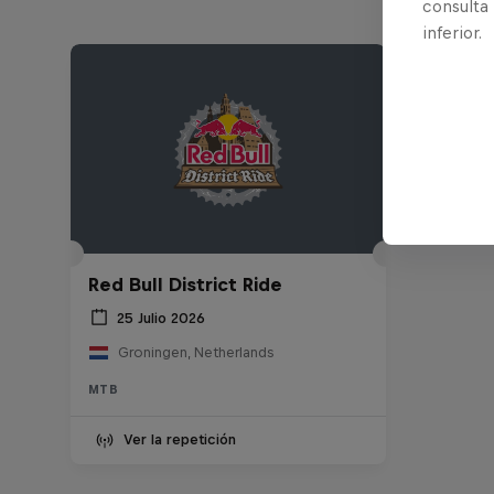
consulta
inferior.
Red Bull District Ride
25 Julio 2026
Groningen, Netherlands
MTB
Ver la repetición