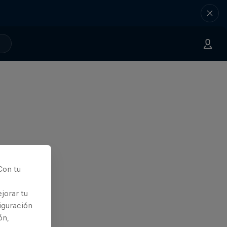
Con tu
jorar tu
iguración
ón,