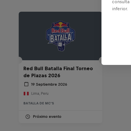
consulta
inferior.
Red Bull Batalla Final Torneo
de Plazas 2026
19 Septiembre 2026
Lima, Peru
BATALLA DE MC'S
Próximo evento