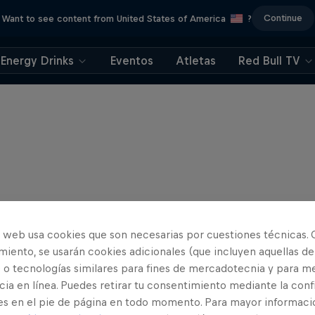
Continue
Want to see content from United States of America
?
Energy Drinks
Eventos
Atletas
Red Bull TV
o web usa cookies que son necesarias por cuestiones técnicas. 
iento, se usarán cookies adicionales (que incluyen aquellas de
 o tecnologías similares para fines de mercadotecnia y para me
ia en línea. Puedes retirar tu consentimiento mediante la conf
es en el pie de página en todo momento. Para mayor informaci