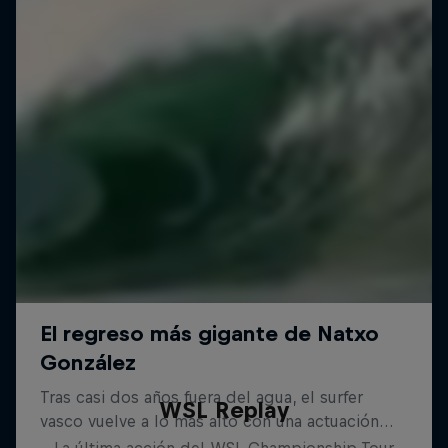
WSL Replay
La última acción del WSL Championship Tour