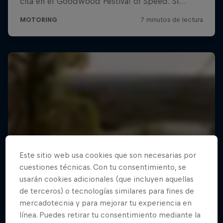
Este sitio web usa cookies que son necesarias por
cuestiones técnicas. Con tu consentimiento, se
usarán cookies adicionales (que incluyen aquellas
de terceros) o tecnologías similares para fines de
mercadotecnia y para mejorar tu experiencia en
línea. Puedes retirar tu consentimiento mediante la