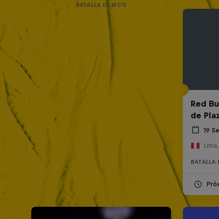
BATALLA DE MC'S
Red Bul
de Pla
19 S
Lima,
BATALLA 
Pró