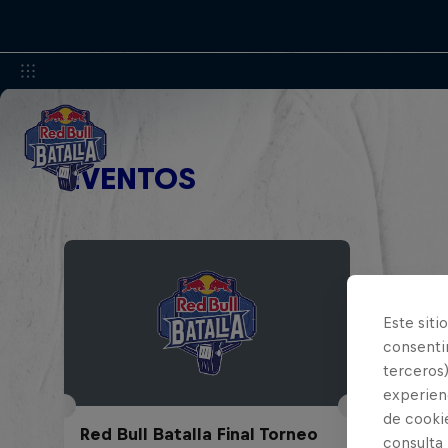
EVENTOS
Este siti
consentim
terceros)
experienc
de cooki
Red Bull Batalla Final Torneo
consulta