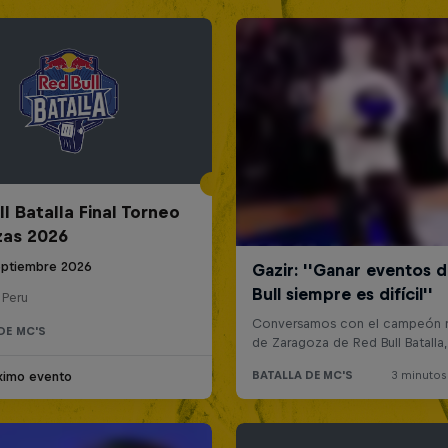
l Batalla Final Torneo
zas 2026
eptiembre 2026
 Peru
DE MC'S
ximo evento