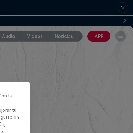
Audio
Videos
Noticias
APP
Con tu
jorar tu
iguración
ón,
rte