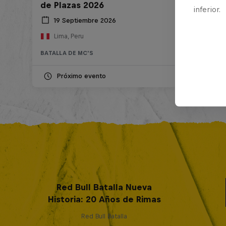
de Plazas 2026
inferior.
19 Septiembre 2026
Lima, Peru
BATALLA DE MC'S
Próximo evento
Red Bull Batalla Nueva
Historia: 20 Años de Rimas
Red Bull Batalla