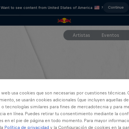
Continue
Want to see content from United States of America
?
Artistas
Eventos
o web usa cookies que son necesarias por cuestiones técnicas. 
iento, se usarán cookies adicionales (que incluyen aquellas de
 o tecnologías similares para fines de mercadotecnia y para me
ia en línea. Puedes retirar tu consentimiento mediante la conf
es en el pie de página en todo momento. Para mayor informaci
 la
Política de privacidad
y la Configuración de cookies en la pa