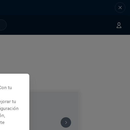
Con tu
jorar tu
iguración
ón,
rte