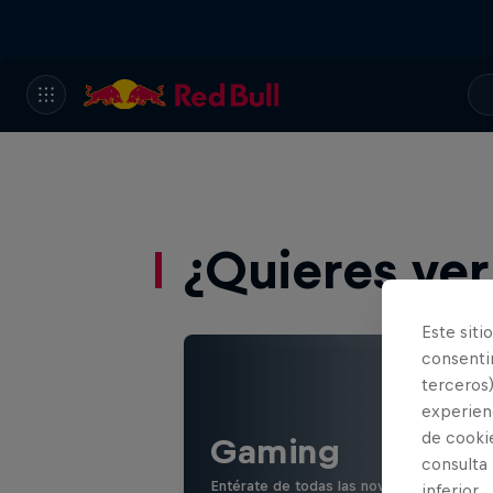
¿Quieres ve
Este siti
consentim
terceros)
experienc
de cooki
Gaming
consulta
Entérate de todas las novedades de jueg
inferior.