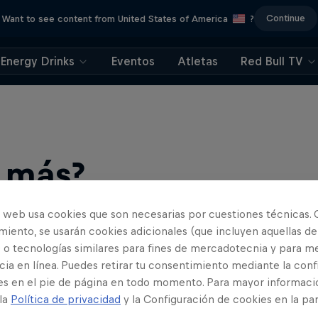
Continue
Want to see content from United States of America
?
Energy Drinks
Eventos
Atletas
Red Bull TV
r más?
o web usa cookies que son necesarias por cuestiones técnicas. 
iento, se usarán cookies adicionales (que incluyen aquellas de
 o tecnologías similares para fines de mercadotecnia y para me
ia en línea. Puedes retirar tu consentimiento mediante la conf
es en el pie de página en todo momento. Para mayor informaci
 la
Política de privacidad
y la Configuración de cookies en la pa
os, eventos y noticias de esports y gaming. Descubre cómo …