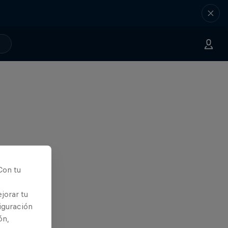
Con tu
jorar tu
iguración
ón,