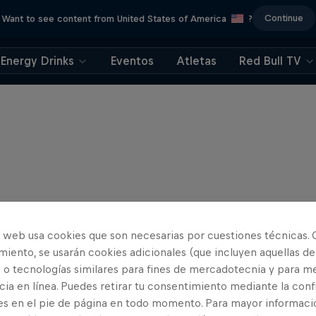
Continue
Want to see content from United States of America
?
Energy Drinks
Eventos
Atletas
Red Bull TV
o web usa cookies que son necesarias por cuestiones técnicas. 
iento, se usarán cookies adicionales (que incluyen aquellas de
 o tecnologías similares para fines de mercadotecnia y para me
ia en línea. Puedes retirar tu consentimiento mediante la conf
es en el pie de página en todo momento. Para mayor informaci