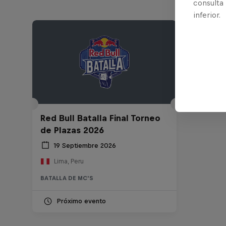
consulta
inferior.
Red Bull Batalla Final Torneo
de Plazas 2026
19 Septiembre 2026
Lima, Peru
BATALLA DE MC'S
Próximo evento