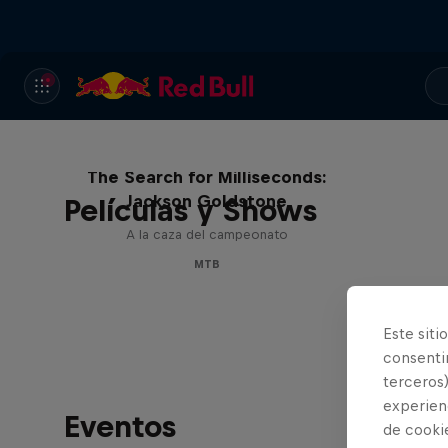
The Search for Milliseconds:
Jackson Goldstone
Películas y Shows
A la caza del campeonato
MTB
Este siti
consentim
terceros)
experienc
Eventos
de cooki