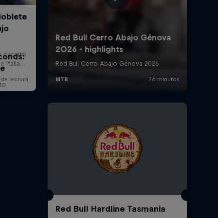
conds:
ne
to
Red Bull Hardline Tasmania