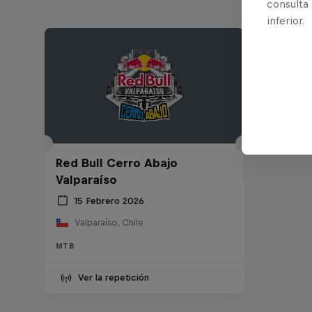
consulta
inferior.
Red Bull Cerro Abajo
Valparaíso
15 Febrero 2026
Valparaíso, Chile
MTB
Ver la repetición