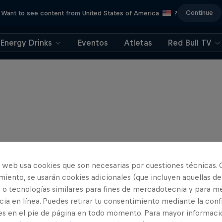
Continue
Want to see content from United States of America
?
Energy Drinks
Eventos
Atletas
Red Bull TV
o web usa cookies que son necesarias por cuestiones técnicas. 
iento, se usarán cookies adicionales (que incluyen aquellas de
 o tecnologías similares para fines de mercadotecnia y para me
ia en línea. Puedes retirar tu consentimiento mediante la conf
es en el pie de página en todo momento. Para mayor informaci