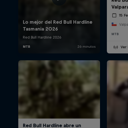
Valpar
15 F
Valpa
MTB
Ver 