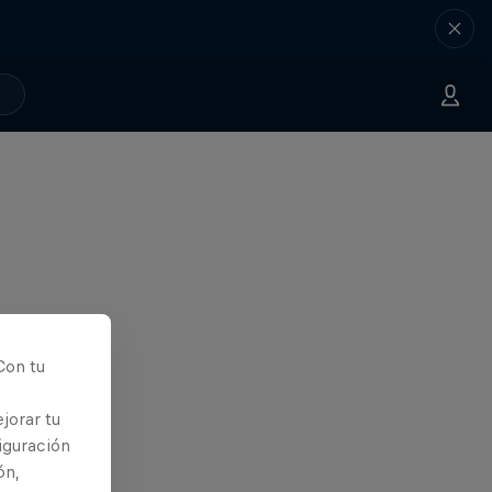
Con tu
jorar tu
iguración
ón,