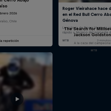
aíso
ebrero 2026
raíso, Chile
The Search for Millise
Jackson Goldsto
la repetición
A la caza del campeona
MTB