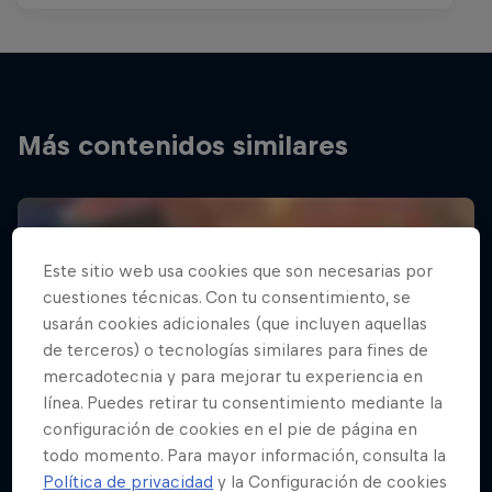
Más contenidos similares
Este sitio web usa cookies que son necesarias por
cuestiones técnicas. Con tu consentimiento, se
usarán cookies adicionales (que incluyen aquellas
de terceros) o tecnologías similares para fines de
mercadotecnia y para mejorar tu experiencia en
línea. Puedes retirar tu consentimiento mediante la
configuración de cookies en el pie de página en
todo momento. Para mayor información, consulta la
Política de privacidad
y la Configuración de cookies