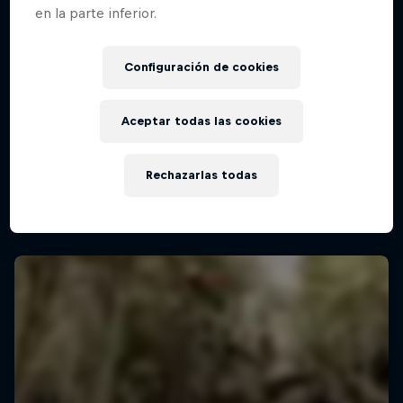
en la parte inferior.
Red Bull Cerro Abajo Valparaíso
Configuración de cookies
15 Febrero 2026
Aceptar todas las cookies
Valparaíso, Chile
MTB
Rechazarlas todas
Ver la repetición