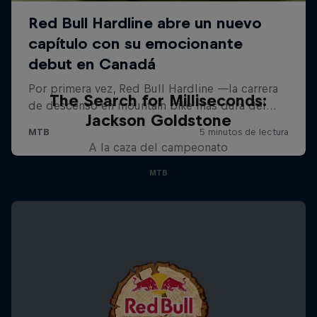
The Search for Milliseconds:
Jackson Goldstone
A la caza del campeonato
MTB