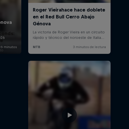
conds:
ne
to