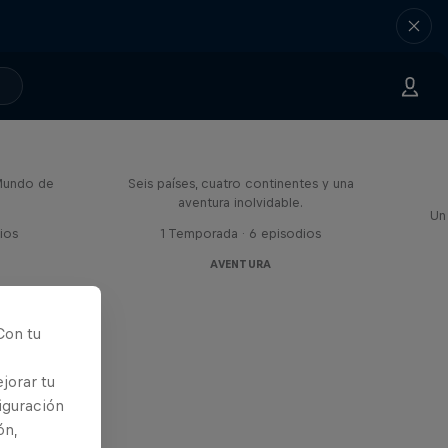
Rob Warner’s Wild Rides
Mundo de
Seis países, cuatro continentes y una
aventura inolvidable.
Un
ios
1 Temporada · 6 episodios
AVENTURA
Con tu
jorar tu
iguración
ón,