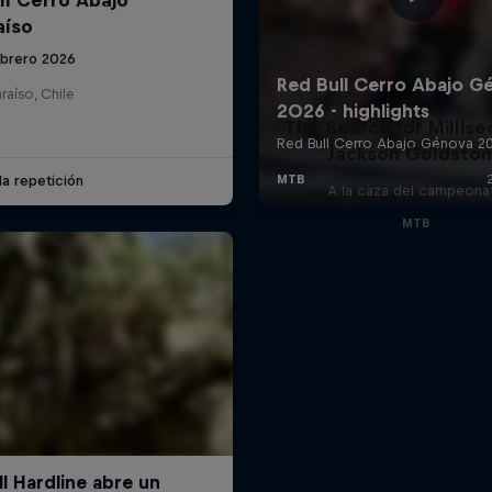
aíso
ebrero 2026
raíso, Chile
The Search for Millise
Jackson Goldsto
la repetición
A la caza del campeona
MTB