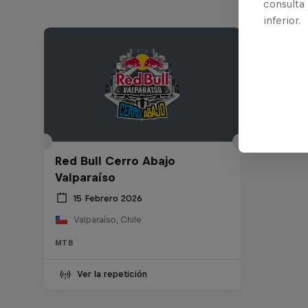
consulta
inferior.
Red Bull Cerro Abajo
Valparaíso
15 Febrero 2026
Valparaíso, Chile
MTB
Ver la repetición