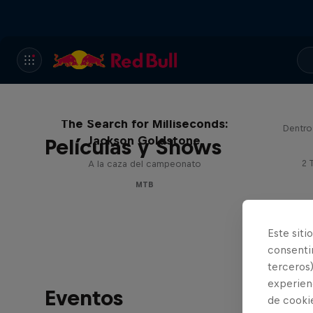
The Search for Milliseconds:
Dentro
Jackson Goldstone
Películas y Shows
2 
A la caza del campeonato
MTB
Este siti
consentim
terceros)
experienc
Eventos
de cooki