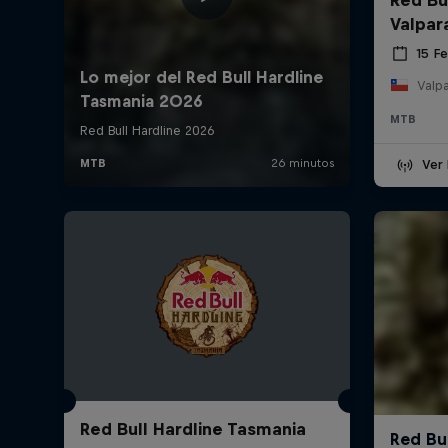
Valpar
15 F
Valpa
MTB
Ver 
Red Bull Hardline Tasmania