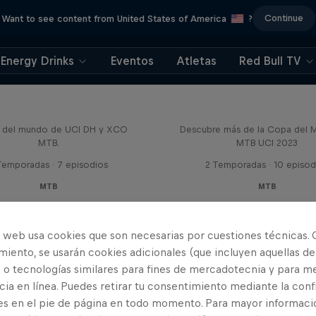
Continue
Want to see content from United States of America
?
Energy Drinks
Eventos
Atletas
Red Bull TV
Fast Life
Beyond the Line
 del mundo de UCI DH y XCO
Descubre más de la Copa del 
MTB.
MTB UCI 2023
Temporadas · 7 episodios
2 Temporadas · 10 episod
MTB
MTB
o web usa cookies que son necesarias por cuestiones técnicas. 
iento, se usarán cookies adicionales (que incluyen aquellas de
 o tecnologías similares para fines de mercadotecnia y para me
ia en línea. Puedes retirar tu consentimiento mediante la conf
es en el pie de página en todo momento. Para mayor informaci