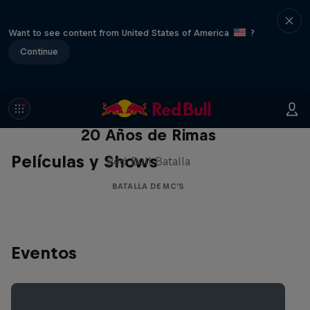
Want to see content from United States of America
?
Continue
Red Bull Batalla Nueva Historia:
20 Años de Rimas
Películas y Shows
Red Bull Batalla
BATALLA DE MC'S
Eventos