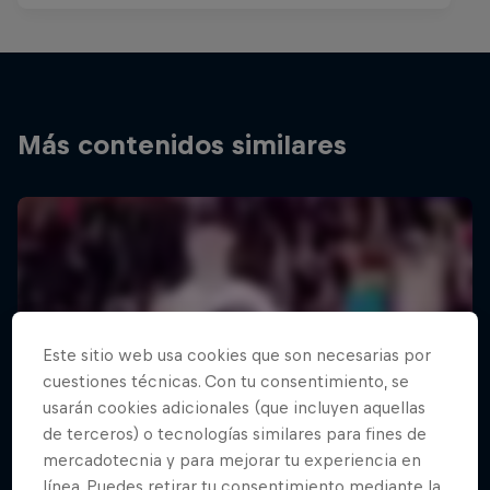
Más contenidos similares
Este sitio web usa cookies que son necesarias por
cuestiones técnicas. Con tu consentimiento, se
usarán cookies adicionales (que incluyen aquellas
de terceros) o tecnologías similares para fines de
mercadotecnia y para mejorar tu experiencia en
línea. Puedes retirar tu consentimiento mediante la