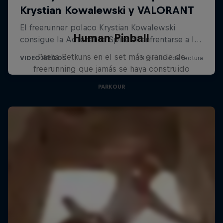
Human Pinball
Pasha Petkuns en el set más grande de
freerunning que jamás se haya construido
PARKOUR