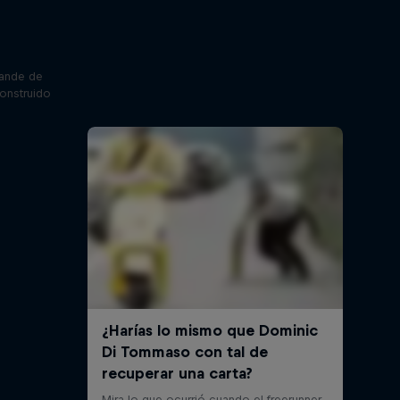
rande de
construido