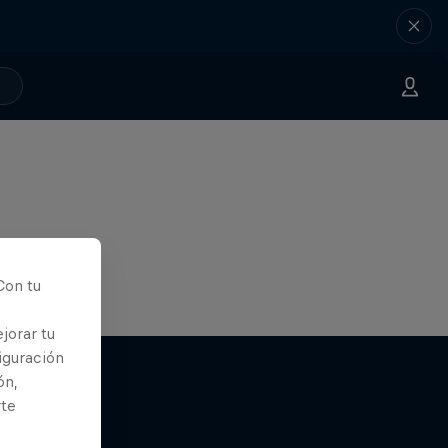
Con tu
jorar tu
iguración
ón,
rte