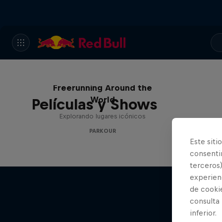
Freerunning Around the
World
Películas y Shows
Explorando lugares icónicos
PARKOUR
Este siti
consentim
terceros)
experienc
de cooki
consulta
inferior.