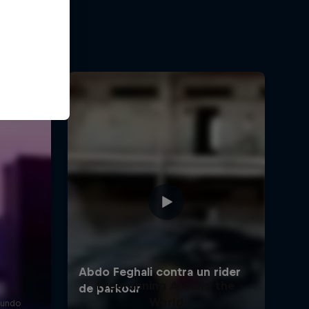
Freerunning Around the
World
mundo