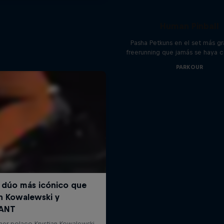
Human Pinball
Pasha Petkuns en el set más g
freerunning que jamás se haya 
PARKOUR