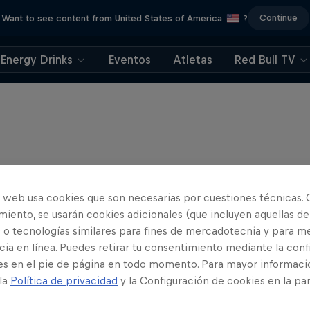
Continue
Want to see content from United States of America
?
Energy Drinks
Eventos
Atletas
Red Bull TV
o web usa cookies que son necesarias por cuestiones técnicas. 
iento, se usarán cookies adicionales (que incluyen aquellas de
 o tecnologías similares para fines de mercadotecnia y para me
ia en línea. Puedes retirar tu consentimiento mediante la conf
es en el pie de página en todo momento. Para mayor informaci
 la
Política de privacidad
y la Configuración de cookies en la pa