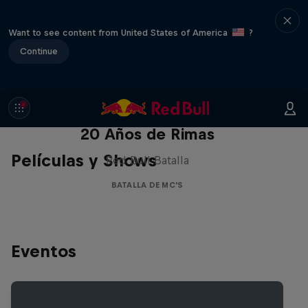
Want to see content from United States of America
?
Continue
Red Bull Batalla Nueva Historia:
20 Años de Rimas
Películas y Shows
Red Bull Batalla
BATALLA DE MC'S
Eventos