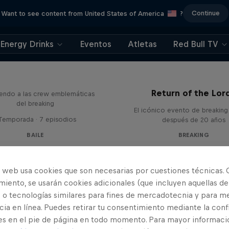
Continue
Want to see content from United States of America
?
Energy Drinks
Eventos
Atletas
Red Bull TV
The Crew Code
Return of the Lor
endo a las crew emblemáticas
del breaking
El icónico evento de breaking
 Temporada · 7 episodios
después de 20 años
BAILE
BREAKING
o web usa cookies que son necesarias por cuestiones técnicas. 
iento, se usarán cookies adicionales (que incluyen aquellas de
 o tecnologías similares para fines de mercadotecnia y para me
ia en línea. Puedes retirar tu consentimiento mediante la conf
es en el pie de página en todo momento. Para mayor informaci