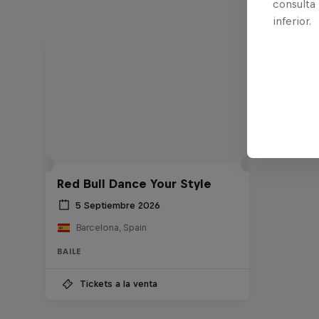
consulta
inferior.
Red Bull Dance Your Style
5 Septiembre 2026
Barcelona, Spain
BAILE
Tickets a la venta