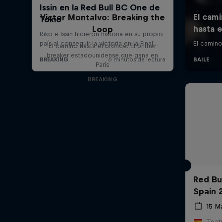
Victor Montalvo: Breaking the
Loop
El camino hasta el bronce: El primer
breaker estadounidense que gana en
París
BREAKING
Red Bu
Spain 
15 M
Teat