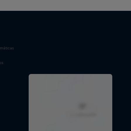
máticas
os