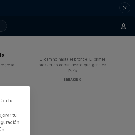
Victor Montalvo: Breaking the
Loop
ds
El camino hasta el bronce: El primer
 regresa
breaker estadounidense que gana en
París
BREAKING
Con tu
jorar tu
iguración
ón,