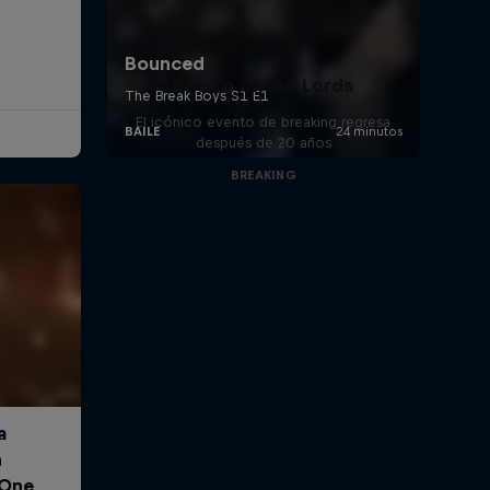
Return of the Lords
El icónico evento de breaking regresa
después de 20 años
BREAKING