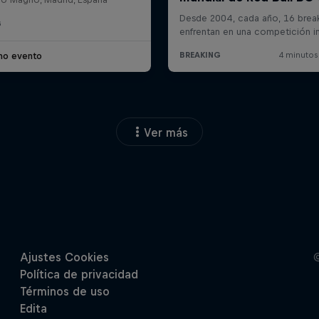
G
imo evento
Ver más