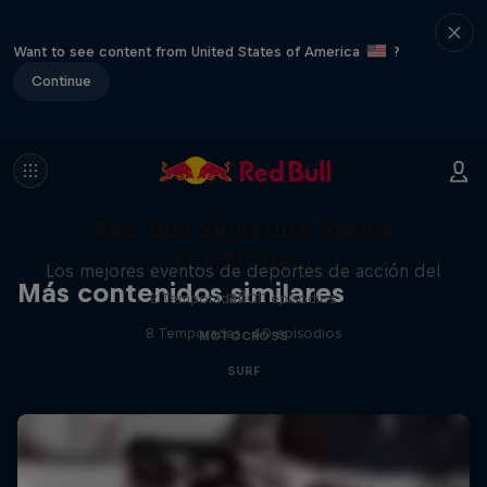
Want to see content from United States of America
?
Continue
Red Bull Signature Series
El ABC de...
Los mejores eventos de deportes de acción del
Más contenidos similares
año
2 Temporadas · 11 episodios
8 Temporadas · 40 episodios
MOTOCROSS
SURF