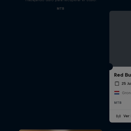
MTB
Red Bul
25 Ju
Gron
MTB
Ver 