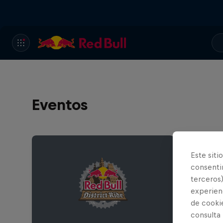
Eventos
Este siti
consentim
terceros)
experienc
de cooki
consulta