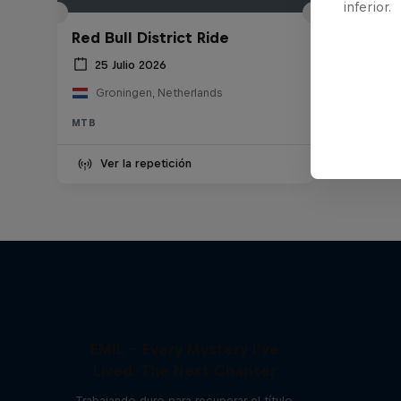
inferior.
Red Bull District Ride
25 Julio 2026
Groningen, Netherlands
MTB
Ver la repetición
EMIL – Every Mystery I've
Lived: The Next Chapter
Trabajando duro para recuperar el título.