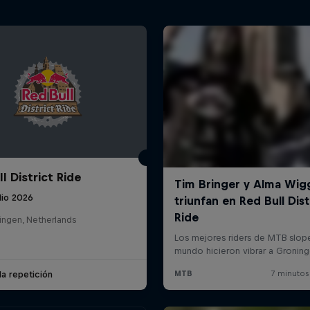
l District Ride
lio 2026
ingen, Netherlands
la repetición