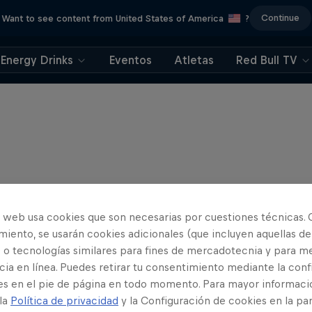
Continue
Want to see content from United States of America
?
Energy Drinks
Eventos
Atletas
Red Bull TV
o web usa cookies que son necesarias por cuestiones técnicas. 
iento, se usarán cookies adicionales (que incluyen aquellas de
 o tecnologías similares para fines de mercadotecnia y para me
ia en línea. Puedes retirar tu consentimiento mediante la conf
es en el pie de página en todo momento. Para mayor informaci
 la
Política de privacidad
y la Configuración de cookies en la pa