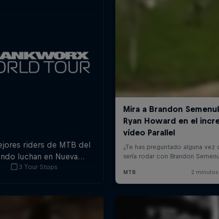
ejores riders de MTB del
ndo luchan en Nueva
3 Tour Stops
nda, Australia, Canadá y
ria por la triple corona
del Slopestyle.