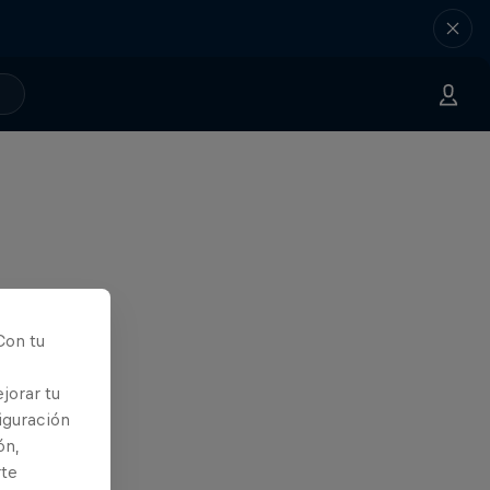
Con tu
jorar tu
iguración
ón,
rte