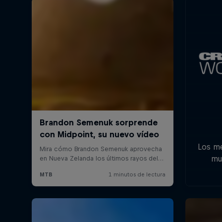
Los m
mu
Zela
Aust