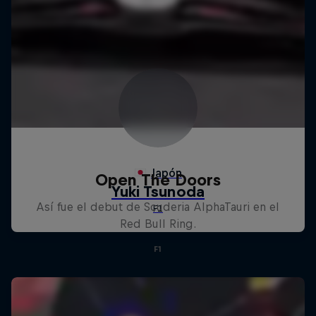
Open The Doors
Así fue el debut de Scuderia AlphaTauri en el
Red Bull Ring.
F1