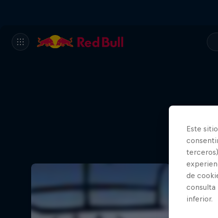
Este siti
consentim
terceros)
experienc
de cooki
consulta
inferior.