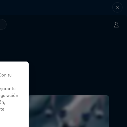
Con tu
jorar tu
iguración
ón,
rte